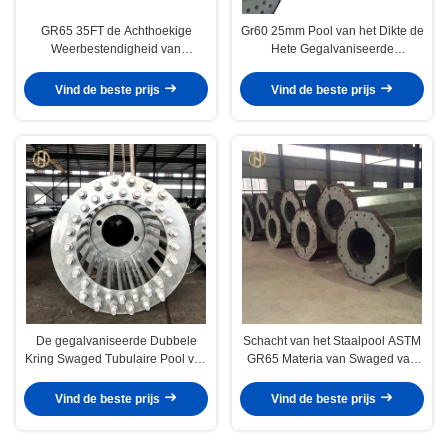
GR65 35FT de Achthoekige
Gr60 25mm Pool van het Dikte de
Weerbestendigheid van
Hete Gegalvaniseerde
Staalpool
Onderdompeling van Tubulaire
Staal
Vind de beste prijs
Vind de beste prijs
De gegalvaniseerde Dubbele
Schacht van het Staalpool ASTM
Kring Swaged Tubulaire Pool van
GR65 Materia van Swaged van
33KV
de douanehoogte de Tubulaire
Vind de beste prijs
Vind de beste prijs