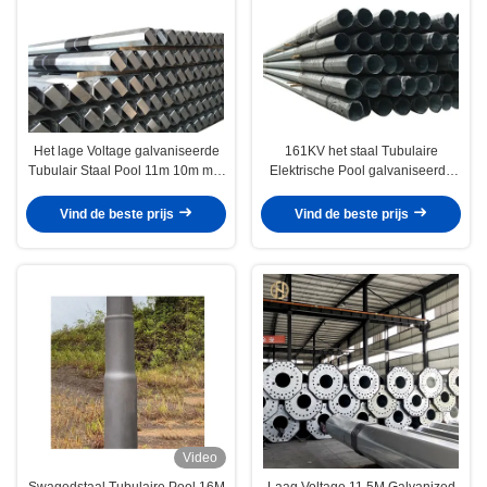
Het lage Voltage galvaniseerde
161KV het staal Tubulaire
Tubulair Staal Pool 11m 10m met
Elektrische Pool galvaniseerde
de Certificatie van ISO 9001
voor de Lijn van de
Machtstransmissie
Vind de beste prijs
Vind de beste prijs
Video
Swagedstaal Tubulaire Pool 16M
Laag Voltage 11.5M Galvanized