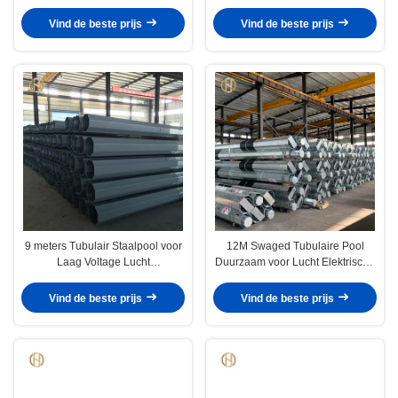
Tubulaire de Hete
van Staalpool voor
Onderdompelings
Transmissielijn
Vind de beste prijs
Vind de beste prijs
Gegalvaniseerde Oppervlakte
9 meters Tubulair Staalpool voor
12M Swaged Tubulaire Pool
Laag Voltage Lucht
Duurzaam voor Lucht Elektrische
Elektronetwerken
Lijnen 11KV of 33KV
Vind de beste prijs
Vind de beste prijs