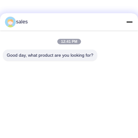
Sociale media
sales
12:41 PM
Snel contact
Good day, what product are you looking for?
Tel
86-510-87871161
E-mail
li@fu-tao.com
Adres
No.1 Xinghe Road, industriële zone Heqiao, Yixing, Jiangsu,
China
Privacybeleid
|
Sitemap