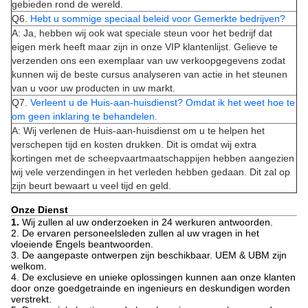
gebieden rond de wereld.
Q6.
Hebt u sommige speciaal beleid voor Gemerkte bedrijven?
A: Ja, hebben wij ook wat speciale steun voor het bedrijf dat
eigen merk heeft maar zijn in onze VIP klantenlijst. Gelieve te
verzenden ons een exemplaar van uw verkoopgegevens zodat
kunnen wij de beste cursus analyseren van actie in het steunen
van u voor uw producten in uw markt.
Q7.
Verleent u de Huis-aan-huisdienst? Omdat ik het weet hoe te
om geen inklaring te behandelen.
A: Wij verlenen de Huis-aan-huisdienst om u te helpen het
verschepen tijd en kosten drukken. Dit is omdat wij extra
kortingen met de scheepvaartmaatschappijen hebben aangezien
wij vele verzendingen in het verleden hebben gedaan. Dit zal op
zijn beurt bewaart u veel tijd en geld.
Onze Dienst
1.
Wij zullen al uw onderzoeken in 24 werkuren antwoorden.
2. De ervaren personeelsleden zullen al uw vragen in het
vloeiende Engels beantwoorden.
3. De aangepaste ontwerpen zijn beschikbaar. UEM & UBM zijn
welkom.
4. De exclusieve en unieke oplossingen kunnen aan onze klanten
door onze goedgetrainde en ingenieurs en deskundigen worden
verstrekt.