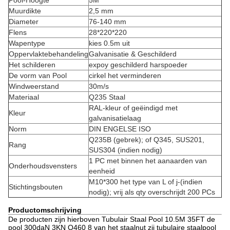
Pool-Hoogte
5M
Muurdikte
2,5 mm
Diameter
76-140 mm
Flens
28*220*220
Wapentype
kies 0.5m uit
Oppervlaktebehandeling
Galvanisatie & Geschilderd
Het schilderen
expoy geschilderd harspoeder
De vorm van Pool
cirkel het verminderen
Windweerstand
30m/s
Materiaal
Q235 Staal
RAL-kleur of geëindigd met
Kleur
galvanisatielaag
Norm
DIN ENGELSE ISO
Q235B (gebrek); of Q345, SUS201,
Rang
SUS304 (indien nodig)
1 PC met binnen het aanaarden van
Onderhoudsvensters
eenheid
M10*300 het type van L of j-(indien
Stichtingsbouten
nodig); vrij als qty overschrijdt 200 PCs
Productomschrijving
De producten zijn hierboven Tubulair Staal Pool 10.5M 35FT de
pool 300daN 3KN Q460 8 van het staalnut zij tubulaire staalpool