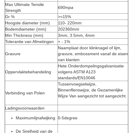
Max Ultimate Tensile
690mpa
Strength
Gr %
>=15%
Hoogste diameter (mm)
110- 220mm
Bodemdiameter (mm)
202360mm
Min Thickness (mm)
3mm, 3.5mm, 4mm
Tolerantie van Afmetingen
+ - 1%
Naamplaat door klinknagel of lijm,
Gravure
gravure, embossment vanaf de eisen
van klanten
Hete Onderdompelingsgalvanisatie
Oppervlaktebehandeling
volgens ASTM A123
standards/EN10046
Tussenvoegselwijze,
Binnenflenswijze, de Gezamenlijke
Verbinding van Polen
Wijze Van aangezicht tot aangezicht.
Ladingsvoorwaarden
Maximumlijnafwijking
0-5degree
De Snelheid van de