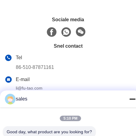
Sociale media
Snel contact
Tel
86-510-87871161
E-mail
li@fu-tao.com
Adres
sales
No.1 Xinghe Road, industriële zone Heqiao, Yixing, Jiangsu,
China
5:10 PM
Privacybeleid
|
Sitemap
Good day, what product are you looking for?