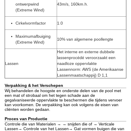
ontwerpwind
43m/s, 160km.h.
(Extreme Wind)
Cirkelvormfactor
1.0
Maximumafbuiging
10% van algemene poollengte
(Extreme Wind)
Het interne en externe dubbele
lassenprocédé veroorzaakt een
Lassen
naadloze oppervlakte
Lassennorm: AWS (de Amerikaanse
Lassenmaatschappij) D 1,1
Verpakking & het Verschepen
Wij behandelen de hoogste en onderste delen van de pool met
een mat of strobaal om het tegen schade aan de
gegalvaniseerde oppervlakte te beschermen die tijdens vervoer
kan voorkomen. De verpakking kan ook volgens de eisen van
cliënten worden gedaan.
Proces van Productie
Controle die van Materialen → → snijden die of → Verticale
Lassen→ Controle van het Lassen→ Gat vormen buigen die van