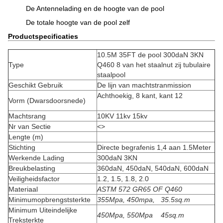
De Antennelading en de hoogte van de pool
De totale hoogte van de pool zelf
Productspecificaties
10.5M 35FT de pool 300daN 3KN
Type
Q460 8 van het staalnut zij tubulaire
staalpool
Geschikt Gebruik
De lijn van machtstranmission
Achthoekig, 8 kant, kant 12
Vorm (Dwarsdoorsnede)
Machtsrang
10KV 11kv 15kv
Nr van Sectie
<>
Lengte (m)
Stichting
Directe begrafenis 1,4 aan 1.5Meter
Werkende Lading
300daN 3KN
Breukbelasting
360daN, 450daN, 540daN, 600daN
Veiligheidsfactor
1.2, 1.5, 1.8, 2.0
Materiaal
ASTM 572 GR65 OF Q460
Minimumopbrengststerkte
355Mpa, 450mpa, 35.5sq.m
Minimum Uiteindelijke
450Mpa, 550Mpa 45sq.m
Treksterkte