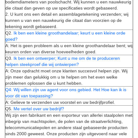
bodemdiameters van poolschacht. Wij kunnen u een nauwkeurig
die citaat dan geven op uw specificaties wordt gebaseerd.
2. U kunt ons een detail en assemblagetekening verzenden; wij
kunnen u van een nauwkeurig die citaat dan voorzien op de
tekening wordt gebaseerd.
Q2.
Ik ben een kleine groothandelaar; keurt u een kleine orde
goed?
A: Het is geen probleem als u een kleine groothandelaar bent; wij
keuren orden van diverse hoeveelheden goed.
Q3.
Ik ben een ontwerper; Kunt u me om de te produceren
helpen steekproef die wij ontwierpen?
A: Onze opdracht moet onze klanten succesvol helpen zijn. Wij
zijn meer dan gelukkig om u te helpen om het even welke
problemen oplossen die u kunt hebben.
Q4: Wij willen zijn uw agent voor ons gebied. Het Hoe kan ik is
voor dit van toepassing?
A: Gelieve te verzenden uw voorstel en uw bedrijfprofiel.
Q5.
Me vertel over uw bedrijf?
Wij zijn een fabrikant en een exporteur van allerlei staalpolen met
inbegrip van machtspolen, de polen van de straatverlichting,
telecommunicatiepolen en andere staal gebaseerde producten
sinds 2000 geweest. Onze producten zijn uitgevoerd naar vele