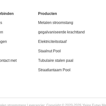
rbinden
Producten
ns
Metalen stroomstang
en
gegalvaniseerde krachttand
ngen
Elektriciteitsstaaf
Staalnut Pool
ntact met
Tubulaire stalen paal
Straatlantaarn Pool
alen stroomstang Leverancier. Copyright © 2020-2026 Yixing Futao Meta