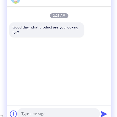
Snel contact
2:23 AM
Tel
Good day, what product are you looking 
for?
86-510-87871161
E-mail
li@fu-tao.com
Adres
No.1 Xinghe Road, industriële zone Heqiao,
Yixing, Jiangsu, China
l Structural Unit Co. Ltd Allemaal. Alle rechten voorbehouden.