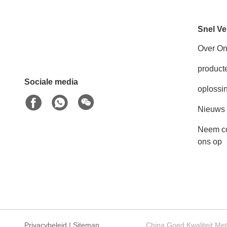
Snel Ve
Over O
product
Sociale media
oplossi
Nieuws
Neem co
ons op
Privacybeleid
|
Sitemap
China Goed Kwaliteit Met