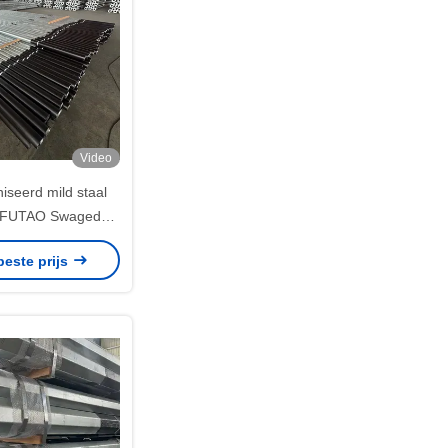
Video
iseerd mild staal
 FUTAO Swaged
 voor elektrische
beste prijs
overdracht