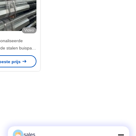
Video
onaliseerde
de stalen buispaal
lhoekige
beste prijs
transmissielijnpaal
oomdistributie
sales