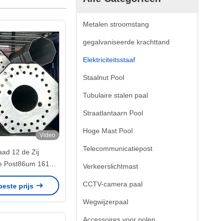
Metalen stroomstang
gegalvaniseerde krachttand
Elektriciteitsstaaf
Staalnut Pool
Tubulaire stalen paal
Straatlantaarn Pool
Hoge Mast Pool
Video
Telecommunicatiepost
ad 12 de Zij
e Post86um 161kv
Verkeerslichtmast
lectric Power met
CCTV-camera paal
beste prijs
nkkleur
Wegwijzerpaal
Accessoires voor polen