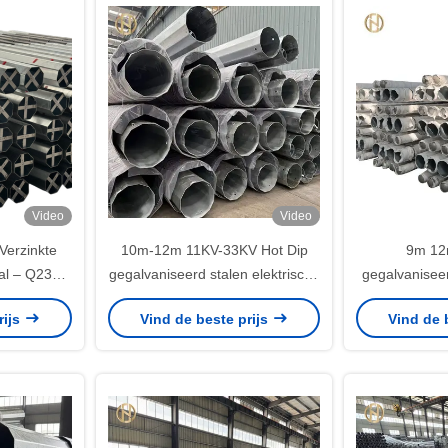
Video
Video
erzinkte
10m-12m 11KV-33KV Hot Dip
9m 12
paal – Q235B
gegalvaniseerd stalen elektrische
gegalvanisee
tspaal voor
paal
paal, Q2
rijs
Vind de beste prijs
Vind de 
elijke
cirkelvormige 
utie
distributie t