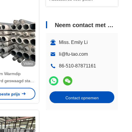
Neem contact met ons op
Miss. Emily Li
li@fu-tao.com
Video
86-510-87871161
m Warmdip
rd geswaagd staal
35 Q345 Ronde
beste prijs
elektrische energie
Contact opnemen
ransmissie nut pool