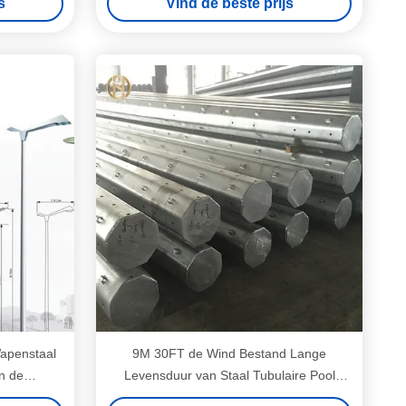
s
Vind de beste prijs
apenstaal
9M 30FT de Wind Bestand Lange
n de
Levensduur van Staal Tubulaire Pool
200daN 2KN GR50