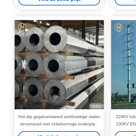
Video
Hot-dip gegalvaniseerd achthoekige stalen
220KV tubu
stroompool met cirkelvormige onderplaat
230KV ENG
tegen zinken