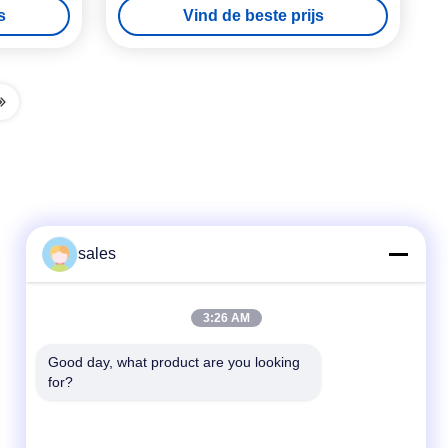
s
Vind de beste prijs
sales
Snel contact
3:26 AM
Tel
Good day, what product are you looking 
for?
86-510-87871161
E-mail
li@fu-tao.com