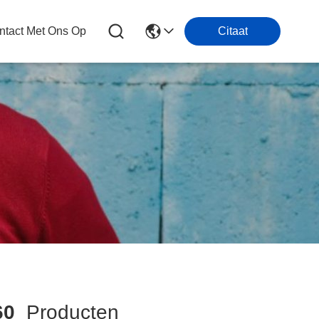
tact Met Ons Op
Citaat
60
Producten