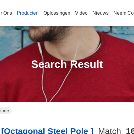
r Ons
Producten
Oplossingen
Video
Nieuws
Neem Con
Search Result
turer
[octagonal Steel Pole ]
Match
1