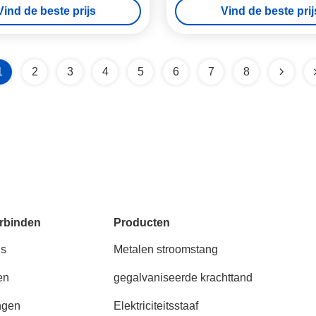
Vind de beste prijs
Vind de beste prij
1
2
3
4
5
6
7
8
rbinden
Producten
ns
Metalen stroomstang
en
gegalvaniseerde krachttand
ngen
Elektriciteitsstaaf