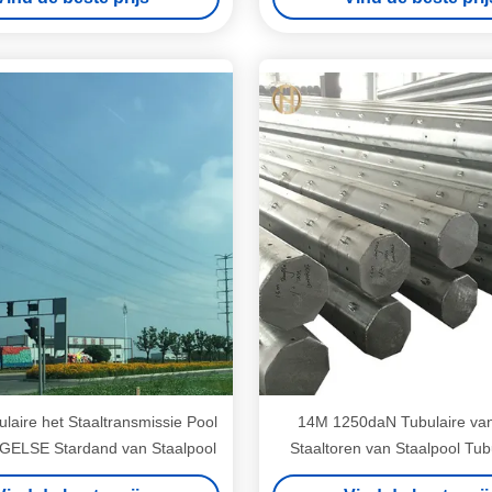
laire het Staaltransmissie Pool
14M 1250daN Tubulaire van
ELSE Stardand van Staalpool
Staaltoren van Staalpool Tub
Hete Onderdompelings Gegalv