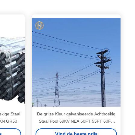
kige Staal
De grijze Kleur galvaniseerde Achthoekig
2KN GR50
Staal Pool 69KV NEA 50FT 55FT 60FT
65FT 70FT
s
Vind de beste prijs