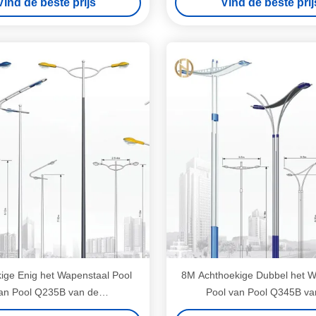
Vind de beste prijs
Vind de beste prij
Oppervlakte
ige Enig het Wapenstaal Pool
8M Achthoekige Dubbel het W
an Pool Q235B van de
Pool van Pool Q345B va
Vormstraatlantaarn
Vormstraatlantaarn