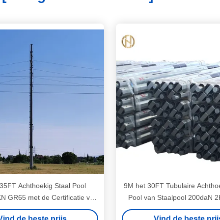
35FT Achthoekig Staal Pool
9M het 30FT Tubulaire Achthoe
 GR65 met de Certificatie van
Pool van Staalpool 200daN 
ISO 9001
Vind de beste prijs
Vind de beste prij