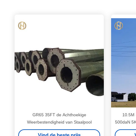
GR65 35FT de Achthoekige
10.5M 
Weerbestendigheid van Staalpool
500daN 5KN
Vind de beste prijs