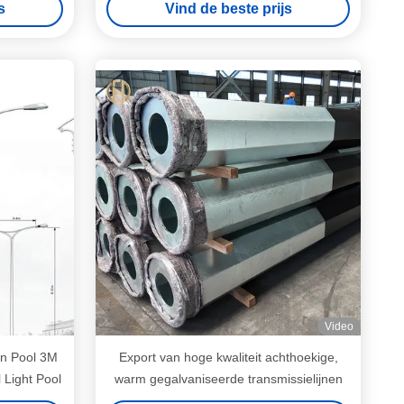
s
Vind de beste prijs
Video
rn Pool 3M
Export van hoge kwaliteit achthoekige,
Light Pool
warm gegalvaniseerde transmissielijnen