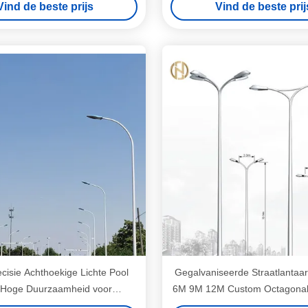
Vind de beste prijs
Vind de beste prij
cisie Achthoekige Lichte Pool
Gegalvaniseerde Straatlantaa
Hoge Duurzaamheid voor
6M 9M 12M Custom Octagonal 
Gebiedsverlichting