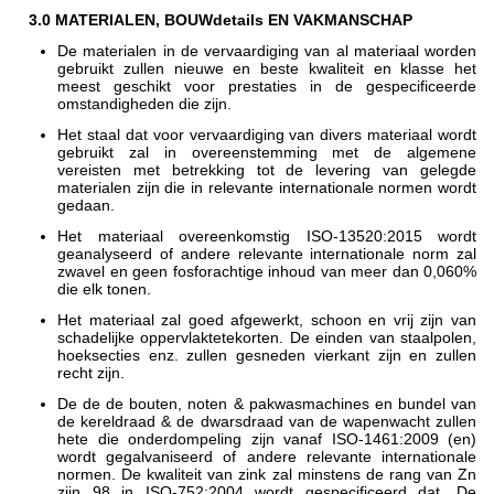
3.0 MATERIALEN, BOUWdetails EN VAKMANSCHAP
De materialen in de vervaardiging van al materiaal worden
gebruikt zullen nieuwe en beste kwaliteit en klasse het
meest geschikt voor prestaties in de gespecificeerde
omstandigheden die zijn.
Het staal dat voor vervaardiging van divers materiaal wordt
gebruikt zal in overeenstemming met de algemene
vereisten met betrekking tot de levering van gelegde
materialen zijn die in relevante internationale normen wordt
gedaan.
Het materiaal overeenkomstig ISO-13520:2015 wordt
geanalyseerd of andere relevante internationale norm zal
zwavel en geen fosforachtige inhoud van meer dan 0,060%
die elk tonen.
Het materiaal zal goed afgewerkt, schoon en vrij zijn van
schadelijke oppervlaktetekorten. De einden van staalpolen,
hoeksecties enz. zullen gesneden vierkant zijn en zullen
recht zijn.
De de de bouten, noten & pakwasmachines en bundel van
de kereldraad & de dwarsdraad van de wapenwacht zullen
hete die onderdompeling zijn vanaf ISO-1461:2009 (en)
wordt gegalvaniseerd of andere relevante internationale
normen. De kwaliteit van zink zal minstens de rang van Zn
zijn 98 in ISO-752:2004 wordt gespecificeerd dat. De