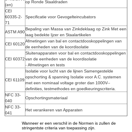
op Ronde Staaldraden
(en)
CEI
60335-2-
Specificatie voor Gevogelteincubators
71
Bepaling van Massa van Zinkdeklaag op Zink Met een
ASTM A90
laag bedekte Ijzer en Staalartikelen
Afmetingen van bal en contactdooskoppelingen van
CEI 60120
de eenheden van de koordisolatie
Sluitenapparaten voor bal en contactdooskoppelingen
CEI 60372
van de eenheden van de koordisolatie
- Afmetingen en tests
Isolatie voor lucht van de lijnen Samengestelde
opschorting & spanning Isolatie voor A.C. systemen
CEI 61109
met een nominaal voltage groter dan 1000V--
definities, testmethodes en goedkeuringscriteria.
NFC 33-
Opschortingsmateriaal
040
NFC 33-
Het verankeren van Apparaten
041
Wanneer er een verschil in de Normen is zullen de
stringentste criteria van toepassing zijn.