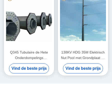
Q345 Tubulaire de Hete
138KV HDG 35M Elektrisch
Onderdompelings
Nut Pool met Grondplaat en
Gegalvaniseerde
M48-de Graad van
Vind de beste prijs
Vind de beste prijs
Oppervlakte ASTM570 van
Ankerbout 60-90
Pool 138KV van het Staalnut