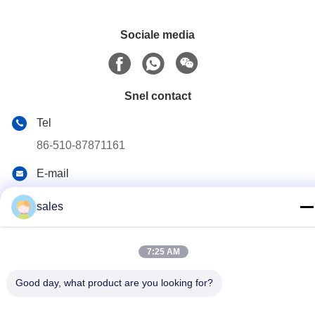
Sociale media
Snel contact
Tel
86-510-87871161
E-mail
li@fu-tao.com
sales
Adres
No.1 Xinghe Road, industriële zone Heqiao, Yixing, Jiangsu,
China
7:25 AM
Good day, what product are you looking for?
Privacybeleid
|
Sitemap