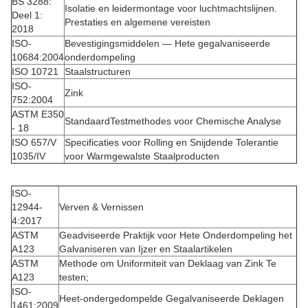
BS 3288:
Isolatie en leidermontage voor luchtmachtslijnen.
Deel 1:
Prestaties en algemene vereisten
2018
ISO-
Bevestigingsmiddelen — Hete gegalvaniseerde
10684:2004
onderdompeling
ISO 10721
Staalstructuren
ISO-
Zink
752:2004
ASTM E350
StandaardTestmethodes voor Chemische Analyse
- 18
ISO 657/V
Specificaties voor Rolling en Snijdende Tolerantie
1035/IV
voor Warmgewalste Staalproducten
ISO-
12944-
Verven & Vernissen
4:2017
ASTM
Geadviseerde Praktijk voor Hete Onderdompeling het
A123
Galvaniseren van Ijzer en Staalartikelen
ASTM
Methode om Uniformiteit van Deklaag van Zink Te
A123
testen;
ISO-
Heet-ondergedompelde Gegalvaniseerde Deklagen
1461:2009