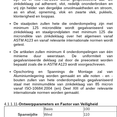
zinkdeklaag zal adherent, vlot, redelijk ononderbroken en
vrij zijn helder van dergelijke onvolmaaktheden en stroom,
as en afval, opneming, vlok en zwarte vlek, pukkels,
klonterigheid en looppas.
De staalpolen zullen hete die onderdompeling zijn met
minimum 125 microndikte wordt gegalvaniseerd van
zinkdeklaag en staalgrondplaten met minimum 125 die
microndikte van zinkdeklaag over het algemeen vanaf
ASTM A123 en vanaf relevante internationale normen wordt
getest.
De artikelen zullen minimum 4 onderdompelingen van één
minieme duur weerstaan. De uniformiteit van
gegalvaniseerde deklaag zal door de preecetest worden
bepaald zoals die in ASTM A123 wordt voorgeschreven.
Opschorting en Spannings de Montage zal van
Aluminiumlegering worden gemaakt en alle noten - en -
bouten zullen van hete onderdompelings gegalvaniseerd
staal met minimumdikte van zinkdeklaag van 85 micron
vanaf ISO-10684:2004 (en) Deel XIII of ander relevante
internationale normen worden gemaakt.
4.1.1.11-
Ontwerpparameters en Factor van Veiligheid
Basis
100
Spanwijdte
Wind
110