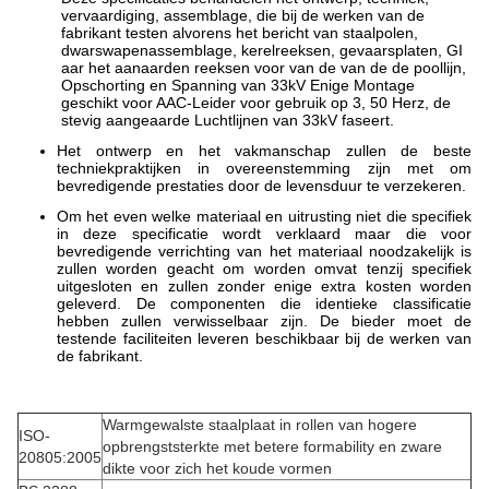
vervaardiging, assemblage, die bij de werken van de
fabrikant testen alvorens het bericht van staalpolen,
dwarswapenassemblage, kerelreeksen, gevaarsplaten, GI
aar het aanaarden reeksen voor van de van de de poollijn,
Opschorting en Spanning van 33kV Enige Montage
geschikt voor AAC-Leider voor gebruik op 3, 50 Herz, de
stevig aangeaarde Luchtlijnen van 33kV faseert.
Het ontwerp en het vakmanschap zullen de beste
techniekpraktijken in overeenstemming zijn met om
bevredigende prestaties door de levensduur te verzekeren.
Om het even welke materiaal en uitrusting niet die specifiek
in deze specificatie wordt verklaard maar die voor
bevredigende verrichting van het materiaal noodzakelijk is
zullen worden geacht om worden omvat tenzij specifiek
uitgesloten en zullen zonder enige extra kosten worden
geleverd. De componenten die identieke classificatie
hebben zullen verwisselbaar zijn. De bieder moet de
testende faciliteiten leveren beschikbaar bij de werken van
de fabrikant.
Warmgewalste staalplaat in rollen van hogere
ISO-
opbrengststerkte met betere formability en zware
20805:2005
dikte voor zich het koude vormen