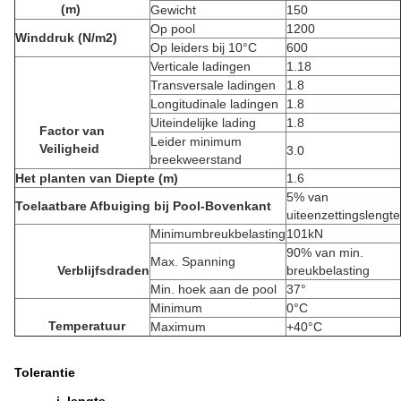
(m)
Gewicht
150
Op pool
1200
Winddruk (N/m2)
Op leiders bij 10°C
600
Verticale ladingen
1.18
Transversale ladingen
1.8
Longitudinale ladingen
1.8
Uiteindelijke lading
1.8
Factor van
Leider minimum
Veiligheid
3.0
breekweerstand
Het planten van Diepte (m)
1.6
5% van
Toelaatbare Afbuiging bij Pool-Bovenkant
uiteenzettingslengte
Minimumbreukbelasting
101kN
90% van min.
Max. Spanning
Verblijfsdraden
breukbelasting
Min. hoek aan de pool
37°
Minimum
0°C
Temperatuur
Maximum
+40°C
Tolerantie