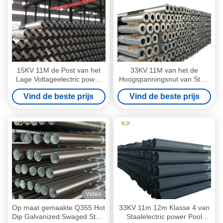
15KV 11M de Post van het
33KV 11M van het de
Lage Voltageelectric power
Hoogspanningsnut van Steel
van Steel Utility Pole
Utility Pole 990daN de Macht
Vind de beste prijs
Vind de beste prijs
1050daN
Pool
Video
Op maat gemaakte Q355 Hot
33KV 11m 12m Klasse 4 van
Dip Galvanized Swaged Steel
Staalelectric power Pool