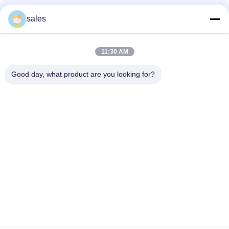
Sociale media
sales
11:30 AM
Snel contact
Good day, what product are you looking for?
Tel
86-510-87871161
E-mail
li@fu-tao.com
Adres
No.1 Xinghe Road, industriële zone Heqiao, Yixing, Jiangsu,
China
Privacybeleid
|
Sitemap
China Goed Kwaliteit Metalen stroomstang Leverancier.