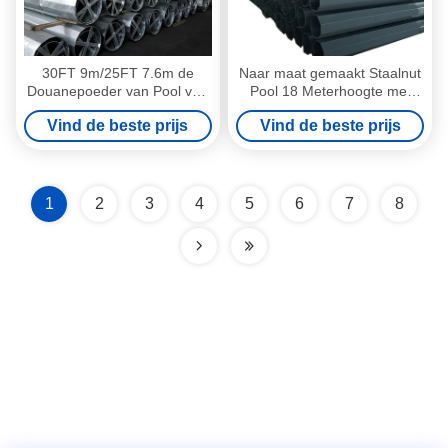
30FT 9m/25FT 7.6m de
Naar maat gemaakt Staalnut
Douanepoeder van Pool van
Pool 18 Meterhoogte met
het Metaalnut bedekten 7mm
Zwarte Epoxyverf
Vind de beste prijs
Vind de beste prijs
16mm Dikte met een laag
1
2
3
4
5
6
7
8