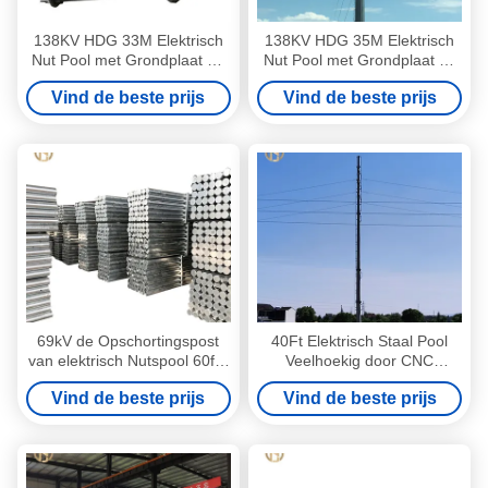
138KV HDG 33M Elektrisch
138KV HDG 35M Elektrisch
Nut Pool met Grondplaat en
Nut Pool met Grondplaat en
M42-Ankerbout 100FT
M48-de Graad van
Vind de beste prijs
Vind de beste prijs
105FT Graad 0-5
Ankerbout 60-90
69kV de Opschortingspost
40Ft Elektrisch Staal Pool
van elektrisch Nutspool 60ft -
Veelhoekig door CNC
80ft voor Filippijnen NGCP
Laserknipsel
Vind de beste prijs
Vind de beste prijs