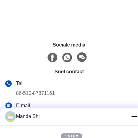
Sociale media
Snel contact
Tel
86-510-87871161
E-mail
li@fu-tao.com
Manda Shi
Adres
No.1 Xinghe Road, industriële zone Heqiao, Yixing, Jiangsu,
5:43 PM