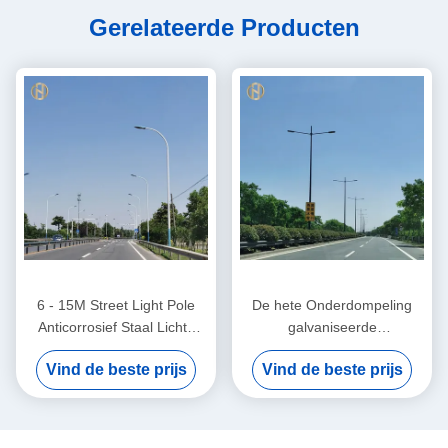
Gerelateerde Producten
6 - 15M Street Light Pole
De hete Onderdompeling
Anticorrosief Staal Lichte
galvaniseerde
Pool met Divers Ontwerp
Openluchtstraatlantaarnpost
Vind de beste prijs
Vind de beste prijs
2.5mm - 30mm Dikte