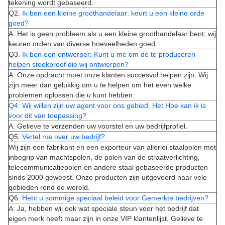
tekening wordt gebaseerd.
Q2.
Ik ben een kleine groothandelaar; keurt u een kleine orde
goed?
A: Het is geen probleem als u een kleine groothandelaar bent; wij
keuren orden van diverse hoeveelheden goed.
Q3.
Ik ben een ontwerper; Kunt u me om de te produceren
helpen steekproef die wij ontwierpen?
A: Onze opdracht moet onze klanten succesvol helpen zijn. Wij
zijn meer dan gelukkig om u te helpen om het even welke
problemen oplossen die u kunt hebben.
Q4: Wij willen zijn uw agent voor ons gebied. Het Hoe kan ik is
voor dit van toepassing?
A: Gelieve te verzenden uw voorstel en uw bedrijfprofiel.
Q5.
Vertel me over uw bedrijf?
Wij zijn een fabrikant en een exporteur van allerlei staalpolen met
inbegrip van machtspolen, de polen van de straatverlichting,
telecommunicatiepolen en andere staal gebaseerde producten
sinds 2000 geweest. Onze producten zijn uitgevoerd naar vele
gebieden rond de wereld.
Q6.
Hebt u sommige speciaal beleid voor Gemerkte bedrijven?
A: Ja, hebben wij ook wat speciale steun voor het bedrijf dat
eigen merk heeft maar zijn in onze VIP klantenlijst. Gelieve te