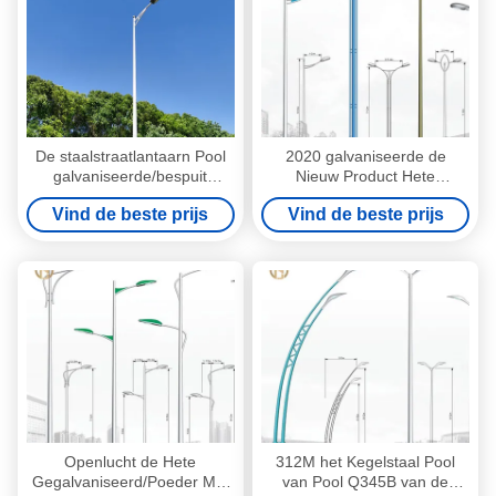
De staalstraatlantaarn Pool
2020 galvaniseerde de
galvaniseerde/bespuit
Nieuw Product Hete
PoederOppervlaktebehandeling
Onderdompeling Enige
Vind de beste prijs
Vind de beste prijs
Dubbele
Wapenstraatlantaarn Pool
Openlucht de Hete
312M het Kegelstaal Pool
Gegalvaniseerd/Poeder Met
van Pool Q345B van de