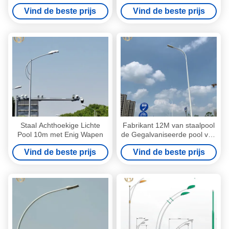
een laag bedekte
Vormstraatlantaarn met
Vind de beste prijs
Vind de beste prijs
Onderdompeling van
Dubbel Wapen
Straatlantaarnpool Q235
Oppervlakte
Staal Achthoekige Lichte
Fabrikant 12M van staalpool
Pool 10m met Enig Wapen
de Gegalvaniseerde pool van
het het Staal Enige Wapen
Vind de beste prijs
Vind de beste prijs
van Straatlantaarnpool