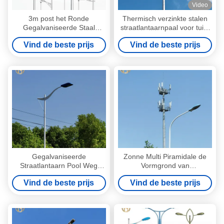
Video
3m post het Ronde
Thermisch verzinkte stalen
Gegalvaniseerde Staal
straatlantaarnpaal voor tuin,
Tweelingwapensweg Lichte
snelweg, straat, plein met
Vind de beste prijs
Vind de beste prijs
Pool
aanpasbaar ontwerp en
duurzaam materiaal
Gegalvaniseerde
Zonne Multi Piramidale de
Straatlantaarn Pool Weg
Vormgrond van
Lichte Pool + - 2%-
Straatlantaarnpool Opgezet
Vind de beste prijs
Vind de beste prijs
Afmetingstolerantie
met Grondplaat