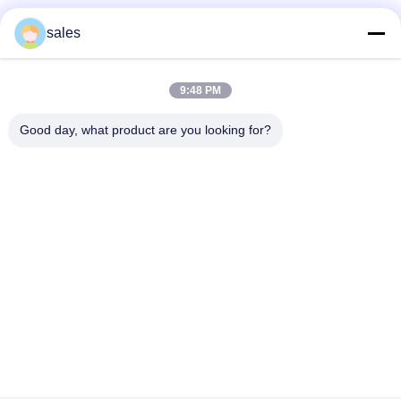
Sociale media
sales
9:48 PM
Snel contact
Good day, what product are you looking for?
Tel
86-510-87871161
E-mail
li@fu-tao.com
Adres
No.1 Xinghe Road, industriële zone Heqiao, Yixing, Jiangsu,
China
Privacybeleid
|
Sitemap
China Goed Kwaliteit Metalen stroomstang Leverancier.