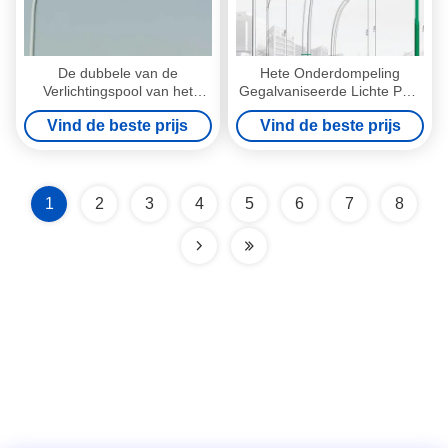
De dubbele van de
Hete Onderdompeling
Verlichtingspool van het
Gegalvaniseerde Lichte Pool
Wapen Warmgewalste Staal
9M Achthoekige Vorm met
Vind de beste prijs
Vind de beste prijs
Verklaarde Wind Bestand
SGS ISO Certificatie
ISO 9001
1
2
3
4
5
6
7
8