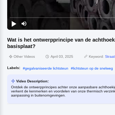
Wat is het ontwerpprincipe van de achthoek
basisplaat?
Other Videos
April 03, 2025
Keyword:
Straat
Labels:
#
gegalvaniseerde lichtsteun
#
lichtsteun op de snelweg
Video Description:
Ontdek de ontwerpprincipes achter onze aanpasbare achthoekig
verkent de kenmerken en voordelen van onze thermisch verzink
aanpassing in buitenomgevingen.