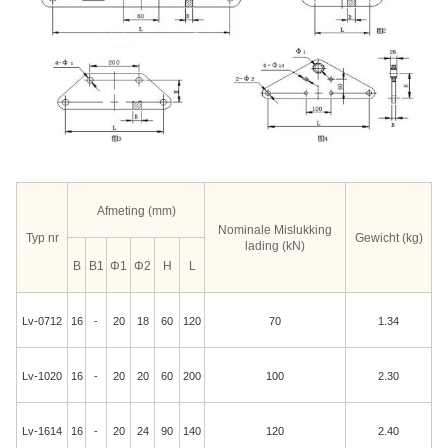
Afmeting (mm)
Nominale Mislukking
Typ nr
Gewicht (kg)
lading (kN)
B
B1
Φ1
Φ2
H
L
Lv-0712
16
-
20
18
60
120
70
1.34
Lv-1020
16
-
20
20
60
200
100
2.30
Lv-1614
16
-
20
24
90
140
120
2.40