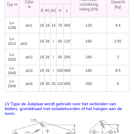
Cijfer
Gewicht
Typ nr
mislukking
nr
(kg)
lading (kN)
B
Φ1
Φ2
H
L
Lv-
pic1
16
18
14
70
400
120
4.4
1240
Lv-
18
26
/
60
120
160
2.65
1612
pic2
Lv-
pic2
18
26
/
60
200
160
3
1620
Lv-
pic3
18
26
/
100
400
160
8.5
1640
Lv-
pic4
16
30
20
110
400
200
6
2040
LV Type de Jukplaat wordt gebruikt voor
het verbinden van
leiders, gronddraad met isolatiekoorden of het hangen aan de
toren
.