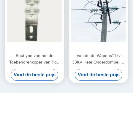
Bouttype van het de
Van de de Wapens11kv
Toebehorenkoper van Pool
33KV Hete Onderdompeling
van de het
van Pool van het
Vind de beste prijs
Vind de beste prijs
Aluminiumovergang de
achthoeknut Dwars de
Eindklem
GalvanisatieOppervlaktebehande