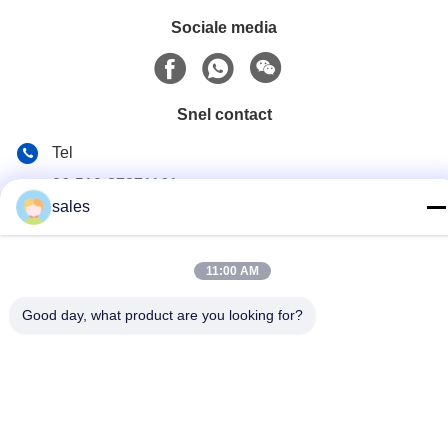
Sociale media
Snel contact
Tel
86-510-87871161
sales
E-mail
li@fu-tao.com
11:00 AM
Adres
Good day, what product are you looking for?
No.1 Xinghe Road, industriële zone Heqiao, Yixing, Jiangsu,
China
Privacybeleid
|
Sitemap
China Goed Kwaliteit Metalen stroomstang Leverancier.