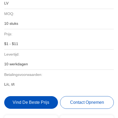
LV
MOQ:
10 stuks
Prijs:
$1 - $11
Levertijd:
10 werkdagen
Betalingsvoorwaarden:
L/c, t/t
Vind De Beste Prijs
Contact Opnemen