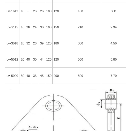
Lv-1612
18
-
26
26
100
120
160
3.11
Lv-2115
16
26
24
30
100
150
210
2.94
Lv-3018
18
32
26
39
120
180
300
4.50
Lv-5012
20
40
30
44
120
120
500
5.80
Lv-5020
30
40
33
45
150
200
500
7.70