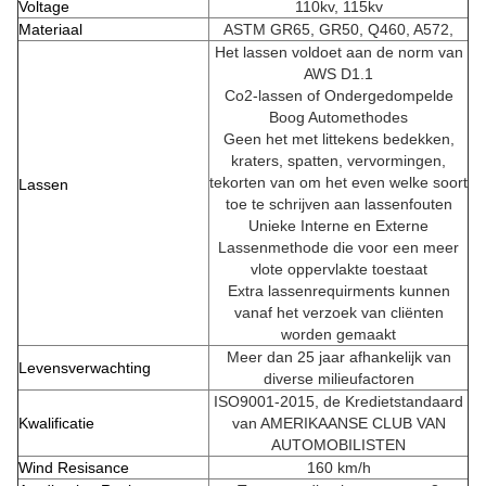
Voltage
110kv, 115kv
Materiaal
ASTM GR65, GR50, Q460, A572,
Het lassen voldoet aan de norm van
AWS D1.1
Co2-lassen of Ondergedompelde
Boog Automethodes
Geen het met littekens bedekken,
kraters, spatten, vervormingen,
tekorten van om het even welke soort
Lassen
toe te schrijven aan lassenfouten
Unieke Interne en Externe
Lassenmethode die voor een meer
vlote oppervlakte toestaat
Extra lassenrequirments kunnen
vanaf het verzoek van cliënten
worden gemaakt
Meer dan 25 jaar afhankelijk van
Levensverwachting
diverse milieufactoren
ISO9001-2015, de Kredietstandaard
Kwalificatie
van AMERIKAANSE CLUB VAN
AUTOMOBILISTEN
Wind Resisance
160 km/h