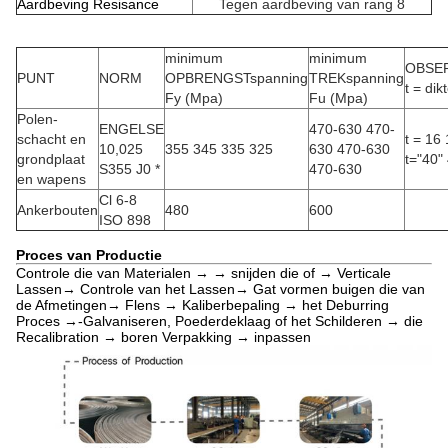
Aardbeving Resisance
Tegen aardbeving van rang 8
minimum
minimum
OBSER
PUNT
NORM
OPBRENGSTspanning
TREKspanning
t = dik
Fy (Mpa)
Fu (Mpa)
Polen-
ENGELSE
470-630 470-
schacht en
t = 16
10,025
355 345 335 325
630 470-630
grondplaat
t="40"
S355 J0 *
470-630
en wapens
Cl 6-8
Ankerbouten
480
600
ISO 898
Proces van Productie
Controle die van Materialen → → snijden die of → Verticale
Lassen→ Controle van het Lassen→ Gat vormen buigen die van
de Afmetingen→ Flens → Kaliberbepaling → het Deburring
Proces →-Galvaniseren, Poederdeklaag of het Schilderen → die
Recalibration → boren Verpakking → inpassen