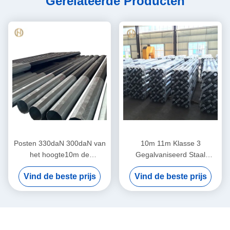
Gerelateerde Producten
Posten 330daN 300daN van
10m 11m Klasse 3
het hoogte10m de
Gegalvaniseerd Staal
Galvanised Power Pole
Elektropool 11KV 33KV
Vind de beste prijs
Vind de beste prijs
Gegalvaniseerde Staal
5.3KN 6.7KN