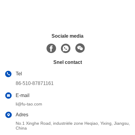
Sociale media
Snel contact
Tel
86-510-87871161
E-mail
li@fu-tao.com
Adres
No.1 Xinghe Road, industriële zone Heqiao, Yixing, Jiangsu,
China