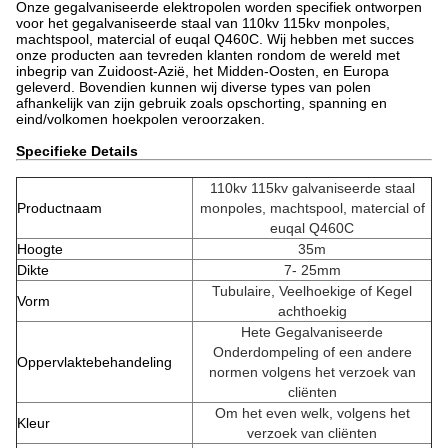
Onze gegalvaniseerde elektropolen worden specifiek ontworpen
voor het gegalvaniseerde staal van 110kv 115kv monpoles,
machtspool, matercial of euqal Q460C. Wij hebben met succes
onze producten aan tevreden klanten rondom de wereld met
inbegrip van Zuidoost-Azië, het Midden-Oosten, en Europa
geleverd. Bovendien kunnen wij diverse types van polen
afhankelijk van zijn gebruik zoals opschorting, spanning en
eind/volkomen hoekpolen veroorzaken.
Specifieke Details
110kv 115kv galvaniseerde staal
Productnaam
monpoles, machtspool, matercial of
euqal Q460C
Hoogte
35m
Dikte
7-
25mm
Tubulaire, Veelhoekige of Kegel
Vorm
achthoekig
Hete Gegalvaniseerde
Onderdompeling of een andere
Oppervlaktebehandeling
normen volgens het verzoek van
cliënten
Om het even welk, volgens het
Kleur
verzoek van cliënten