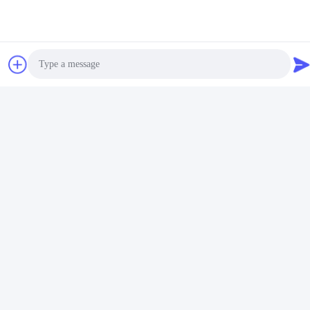
Photo
Video Call
Audio Call
Handelstermijnen:
1. Prijstermijn: EXW, FOB-, CFR, CIF, FCA OF ANDEREN.
De prijs omvat poolschacht, grondplaat, dwarswapen en
ankerdeel.
2. Betaling: 30%T/T vooraf, 70%T/T of L/C bij gezicht vóór
verzending. Andere betalingsmanier kan worden besproken.
3. Pakket: Plastiek geweven zak of oude algemeen of volgens
cliëntenvereiste.