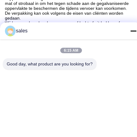
mat of strobaal in om het tegen schade aan de gegalvaniseerde
oppervlakte te beschermen die tijdens vervoer kan voorkomen.
De verpakking kan ook volgens de eisen van cliënten worden
gedaan.
Wij kunnen de polen door overzees of lucht of uitdrukken of
treinen verschepen en wij hebben onze regelmatige cargadoor.
sales
6:15 AM
Good day, what product are you looking for?