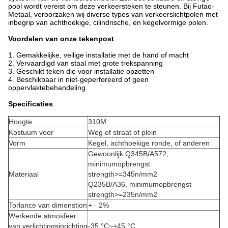
pool wordt vereist om deze verkeersteken te steunen. Bij Futao-
Metaal, veroorzaken wij diverse types van verkeerslichtpolen met
inbegrip van achthoekige, cilindrische, en kegelvormige polen.
Voordelen van onze tekenpost
1. Gemakkelijke, veilige installatie met de hand of macht
2. Vervaardigd van staal met grote trekspanning
3. Geschikt teken die voor installatie opzetten
4. Beschikbaar in niet-geperforeerd of geen
oppervlaktebehandeling
Specificaties
Hoogte
310M
Kostuum voor
Weg of straat of plein
Vorm
Kegel, achthoekige ronde, of anderen
Gewoonlijk Q345B/A572,
minimumopbrengst
Materiaal
strength>=345n/mm2
Q235B/A36, minimumopbrengst
strength>=235n/mm2
Torlance van dimenstion
+ - 2%
Werkende atmosfeer
van verlichtingsinrichting
-35 °C~+45 °C